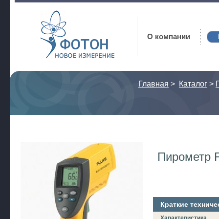
Фотон
О компании
Главная
>
Каталог
>
Пирометр F
Краткие техниче
Характеристика