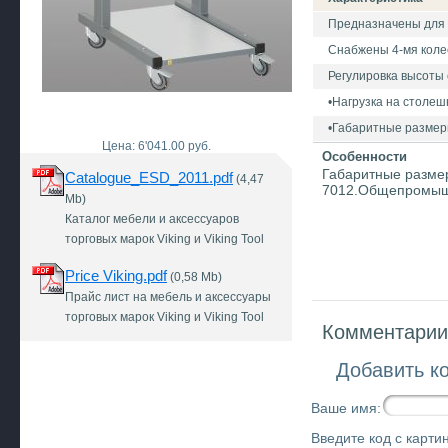
Предназначены для 
Снабжены 4-мя коле
Регулировка высоты 
•Нагрузка на столешн
•Габаритные размер
Цена: 6'041.00 руб.
Особенности
Габаритные размер
Catalogue_ESD_2011.pdf
(4,47
7012.Общепромыш
Mb)
Каталог мебели и аксессуаров
торговых марок Viking и Viking Tool
Price Viking.pdf
(0,58 Mb)
Прайс лист на мебель и аксессуары
торговых марок Viking и Viking Tool
Комментарии 
Добавить к
Ваше имя:
Введите код с картин