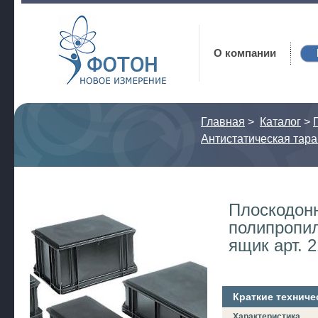
Фотон
О компании
Главная
>
Каталог
>
Антистатическая тара
Плоскодон
полипропи
ящик арт. 
Краткие техниче
Характеристика