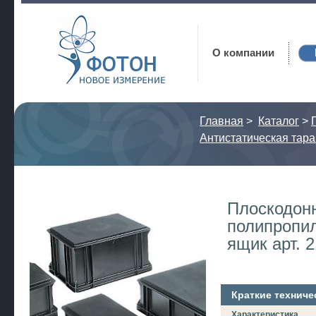
Фотон
О компании
Главная
>
Каталог
>
Антистатическая тара
Плоскодон
полипропи
ящик арт. 
Краткие техниче
Характеристика