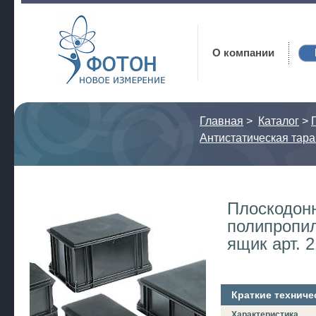
Фотон
О компании
Главная
>
Каталог
>
Антистатическая тара
Плоскодон
полипропи
ящик арт. 
Краткие техниче
Характеристика