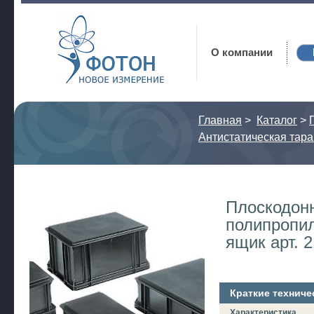
Фотон
О компании
Главная
>
Каталог
>
Антистатическая тара
Плоскодон
полипропи
ящик арт. 
Краткие техниче
Характеристика