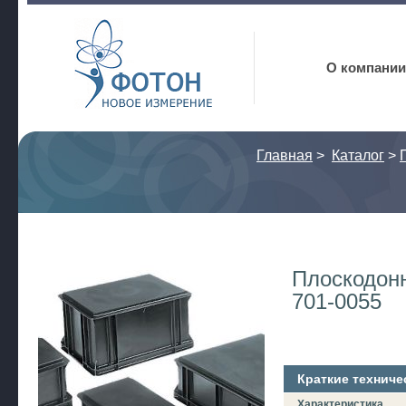
Фотон
О компании
Главная
>
Каталог
>
Плоскодонн
701-0055
Краткие техниче
Характеристика